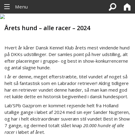
Menu
Årets hund – alle racer – 2024
Hvert år kårer Dansk Kennel Klub årets mest vindende hund
på DKKs udstillinger. Der samles point på hver udstilling, alt
efter placeringer i gruppe- og best in show-konkurrencerne
og antal slagne hunde.
I år er denne, meget efterstræbte, titel vundet af noget så
helt så fantastisk som en Labrador retriever! Aldrig tidligere
har en retriever vundet denne hæder, så man kan med god
ret kalde dette en historisk begivenhed i dansk hundesport.
Lab’SPb Gazprom er kommet rejsende helt fra Holland
utallige gange i løbet af 2024 med sin ejer Sander Nugteren,
og har i helt ekstraordinær suveræn stil vundet Best in Show
7 gange, og dermed totalt slået knap
20.000 hunde af alle
racer
i løbet af året.