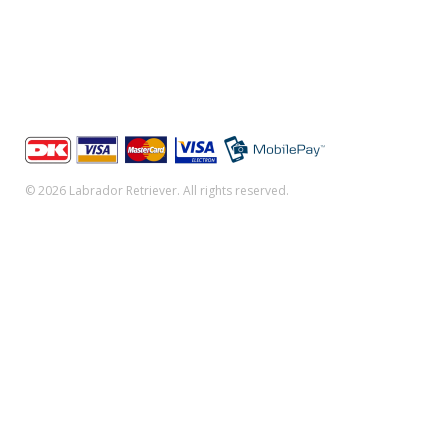
CVRnr: 38363212
Bank: Nordea
Reg. nr. 2520 Konto 2551518321
Der kan betales med: Dankort, VISA, VISA/Dankort.
MasterCard
© 2026 Labrador Retriever. All rights reserved.
Forsiden
Klubben
Aktiviteter/kalender
Seneste nyt
Hvalpelisten
Prøver, markprøve mm.
Racen, racestandard mm.
Sundhed