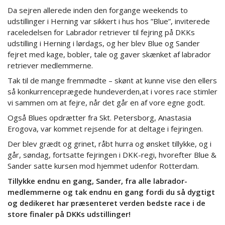
Da sejren allerede inden den forgange weekends to
udstillinger i Herning var sikkert i hus hos ”Blue”, inviterede
raceledelsen for Labrador retriever til fejring på DKKs
udstilling i Herning i lørdags, og her blev Blue og Sander
fejret med kage, bobler, tale og gaver skænket af labrador
retriever medlemmerne.
Tak til de mange fremmødte – skønt at kunne vise den ellers
så konkurrenceprægede hundeverden,at i vores race stimler
vi sammen om at fejre, når det går en af vore egne godt.
Også Blues opdrætter fra Skt. Petersborg, Anastasia
Erogova, var kommet rejsende for at deltage i fejringen.
Der blev grædt og grinet, råbt hurra og ønsket tillykke, og i
går, søndag, fortsatte fejringen i DKK-regi, hvorefter Blue &
Sander satte kursen mod hjemmet udenfor Rotterdam.
Tillykke endnu en gang, Sander, fra alle labrador-
medlemmerne og tak endnu en gang fordi du så dygtigt
og dedikeret har præsenteret verden bedste race i de
store finaler på DKKs udstillinger!