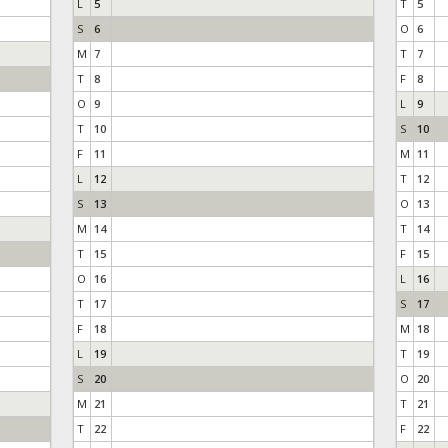
L
5
T
5
S
6
O
6
M
7
T
7
T
8
F
8
O
9
L
9
T
10
S
10
F
11
M
11
L
12
T
12
S
13
O
13
M
14
T
14
T
15
F
15
O
16
L
16
T
17
S
17
F
18
M
18
L
19
T
19
S
20
O
20
M
21
T
21
T
22
F
22