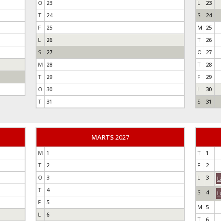
O
23
L
23
T
24
S
24
F
25
M
25
L
26
T
26
S
27
O
27
M
28
T
28
T
29
F
29
O
30
L
30
T
31
S
31
MARTS
2027
M
1
T
1
T
2
F
2
O
3
L
3
L
T
4
S
4
L
F
5
M
5
L
6
T
6