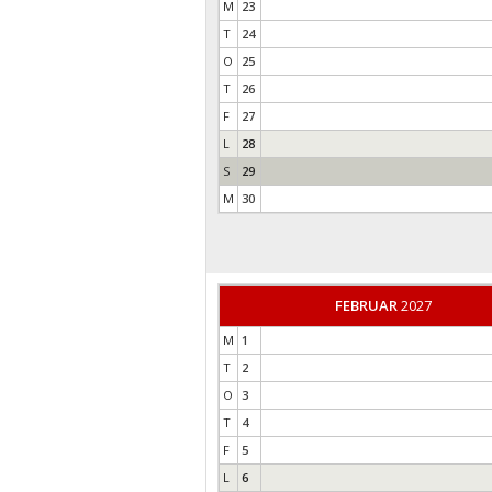
M
23
T
24
O
25
T
26
F
27
L
28
S
29
M
30
FEBRUAR
2027
M
1
T
2
O
3
T
4
F
5
L
6