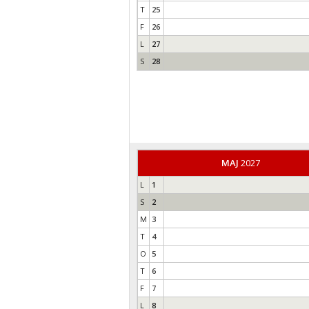
T
25
F
26
L
27
S
28
MAJ
2027
L
1
S
2
M
3
T
4
O
5
T
6
F
7
L
8