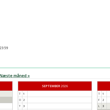
Øvrige gente
Om gentest
Brug af bærer
 23:59
Næste måned »
SEPTEMBER
2026
T
1
T
1
O
2
F
2
T
3
L
3