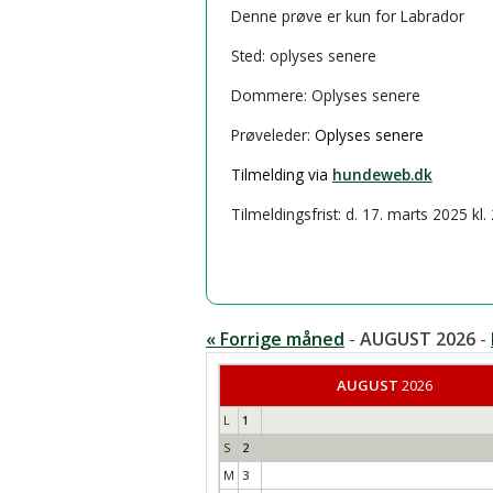
Denne prøve er kun for Labrador
Årsmøder & Årsberetninger
Sted: oplyses senere
Dommere: Oplyses senere
Prøveleder:
Oplyses senere
Tilmelding via
hundeweb.dk
Tilmeldingsfrist: d. 17. marts 2025 kl.
« Forrige måned
-
AUGUST 2026
-
AUGUST
2026
L
1
S
2
M
3