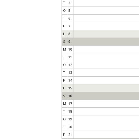
T
4
O
5
T
6
F
7
L
8
S
9
M
10
T
11
O
12
T
13
F
14
L
15
S
16
M
17
T
18
O
19
T
20
F
21