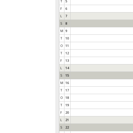
T
5
F
6
L
7
S
8
M
9
T
10
O
11
T
12
F
13
L
14
S
15
M
16
T
17
O
18
T
19
F
20
L
21
S
22