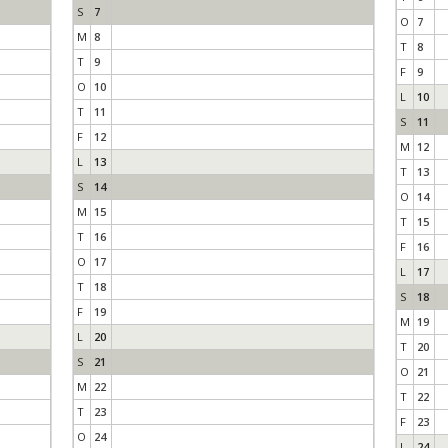
S
7
O
7
M
8
T
8
T
9
F
9
O
10
L
10
T
11
S
11
F
12
M
12
L
13
T
13
S
14
O
14
M
15
T
15
T
16
F
16
O
17
L
17
T
18
S
18
F
19
M
19
L
20
T
20
S
21
O
21
M
22
T
22
T
23
F
23
O
24
L
24