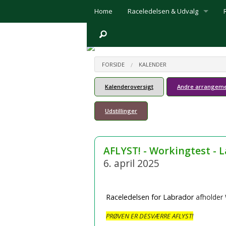
Home
Raceledelsen & Udvalg
Raceledelsen
Prøveudvalget
FORSIDE
KALENDER
Udstillingsudvalget
Kalenderoversigt
Andre arrangem
Webmaster
Udstillinger
Medlemsbladet ´Retrieveren´
Links
AFLYST! - Workingtest - L
6. april 2025
Handelsbetingelser
Download afregningsbilag
Raceledelsen for Labrador
afholder 
PRØVEN ER DESVÆRRE AFLYST!
Mødereferater