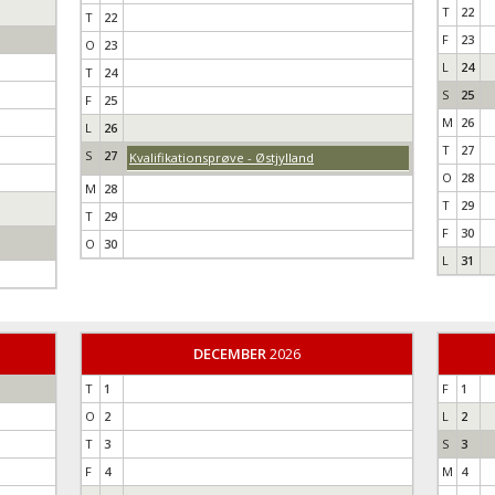
T
22
T
22
F
23
O
23
L
24
T
24
S
25
F
25
M
26
L
26
T
27
S
27
Kvalifikationsprøve - Østjylland
O
28
M
28
T
29
T
29
F
30
O
30
L
31
DECEMBER
2026
T
1
F
1
O
2
L
2
T
3
S
3
F
4
M
4