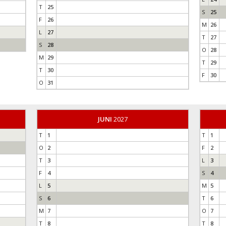
T
25
S
25
F
26
M
26
L
27
T
27
S
28
O
28
M
29
T
29
T
30
F
30
O
31
JUNI
2027
T
1
T
1
O
2
F
2
T
3
L
3
F
4
S
4
L
5
M
5
S
6
T
6
M
7
O
7
T
8
T
8