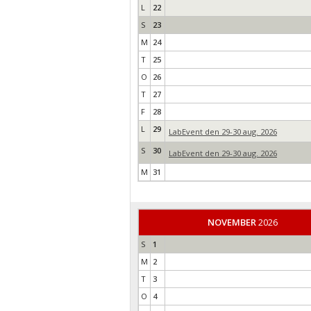
L
22
S
23
M
24
T
25
O
26
T
27
F
28
L
29
LabEvent den 29-30 aug. 2026
S
30
LabEvent den 29-30 aug. 2026
M
31
NOVEMBER
2026
S
1
M
2
T
3
O
4