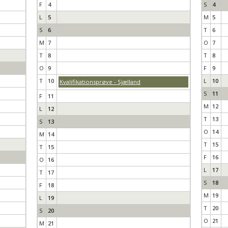
F
4
S
4
L
5
M
5
S
6
T
6
M
7
O
7
T
8
T
8
O
9
F
9
T
10
L
10
Kvalifikationsprøve - Sjælland
S
11
F
11
M
12
L
12
T
13
S
13
O
14
M
14
T
15
T
15
F
16
O
16
L
17
T
17
S
18
F
18
M
19
L
19
T
20
S
20
O
21
M
21