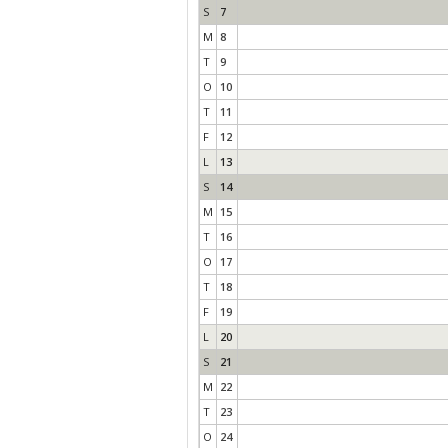
S
7
M
8
T
9
O
10
T
11
F
12
L
13
S
14
M
15
T
16
O
17
T
18
F
19
L
20
S
21
M
22
T
23
O
24