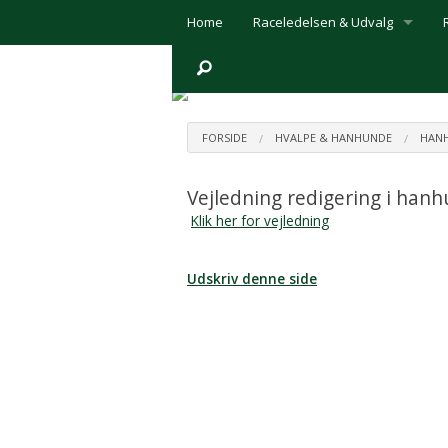
Home
Raceledelsen & Udvalg
Raceledelsen
Prøveudvalget
FORSIDE
HVALPE & HANHUNDE
HANH
Udstillingsudvalget
Vejledning redigering i ha
Webmaster
Klik her for vejledning
Medlemsbladet ´Retrieveren´
Udskriv denne side
Links
Handelsbetingelser
Download afregningsbilag
Mødereferater