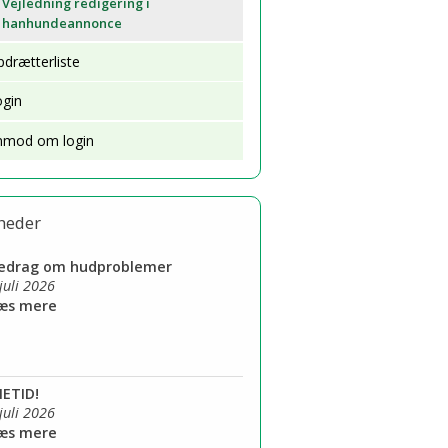
Vejledning redigering i
hanhundeannonce
st
drætterliste
ogin
e i avlen
nmod om login
heder
redrag om hudproblemer
 juli 2026
Læs mere
IETID!
 juli 2026
Læs mere