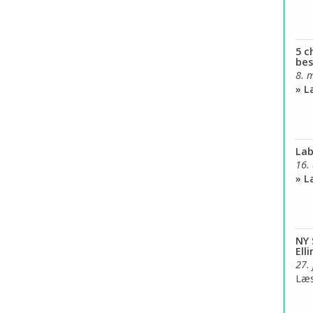
5 c
bes
8. 
» 
Lab
16.
» 
NY 
Ell
27.
Læ