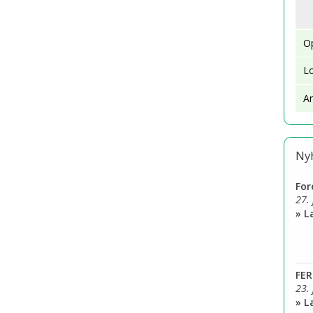
Øvrige gente
Op
Om gentest
L
Brug af bærer
A
Ny
Fo
27.
» 
FER
23.
» 