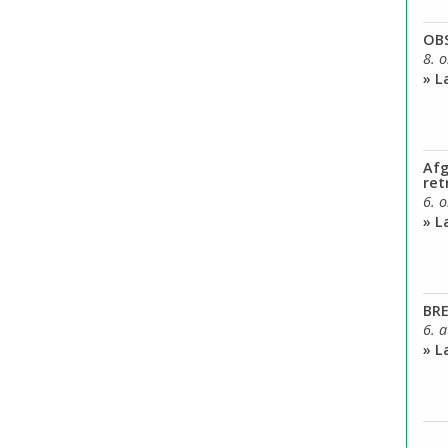
OB
8. 
» 
Afg
ret
6. 
» 
BRE
6. 
» 