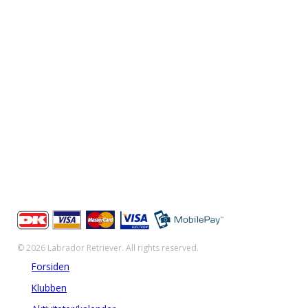
Labrador Retriever
info@labrador-retriever.dk
CVRnr: 38363212
Bank: Nordea
Reg. nr. 2520 Konto 2551518321
Der kan betales med: Dankort, VISA, VISA/Dankort.
MasterCard
© 2026 Labrador Retriever. All rights reserved.
Forsiden
Klubben