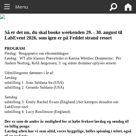
Menu
Så er det nu, du skal booke weekenden 29. - 30. august til
LabEvent 2026, som igen er på Feddet strand resort
PROGRAM
Fredag: Brugsprøve om eftermiddagen
Lørdag: WT alle klasser. Prøveleder er Karina Winther. Dommerne:
Per
Anders Norling, Keld Jørgensen, 3. og sidste dommer oplyses senere.
Udstillingerne dømmes i år af:
Lørdag
udstilling 1: Joan Saldana fra (USA)
udstilling 2: Gerardo Saldana (USA)
Søndag
udstilling 3: Emily Rachel Evans (England ) her kæmpes desuden om
LabEvent titel
udstilling 4: Lucy Rawlinson (England)
Der er som de andre år mulighed for at købe frokost lørdag og søndag til
en billig penge.
Lørdag aften har vi som altid, vores hyggelige, fælles spisning i teltet, også
til en god pris.