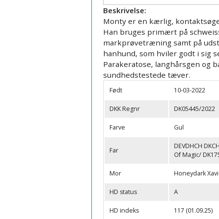
Beskrivelse:
Årsmøder & Årsberetninger
Monty er en kærlig, kontaktsøgen
Han bruges primært på schweiss
markprøvetræning samt på udstill
hanhund, som hviler godt i sig s
Parakeratose, langhårsgen og bæ
sundhedstestede tæver.
Født
10-03-2022
DKK Regnr
DK05445/2022
Farve
Gul
DEVDHCH DKCH(
Far
Of Magic/ DK17
Mor
Honeydark Xavi
HD status
A
HD indeks
117 (01.09.25)