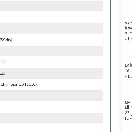
5 c
bes
8. 
» 
SCH(V)
023
Lab
16.
025
» 
r Champion 20.12.2024
NY 
Ell
27.
Læ