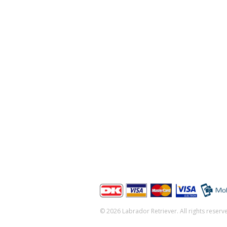
Labrador Retriever
info@labrador-retriever.dk
CVRnr: 38363212
Bank: Nordea
Reg. nr. 2520 Konto 2551518321
Der kan betales med: Dankort, VISA, VI
MasterCard
© 2026 Labrador Retriever. All rights reserv