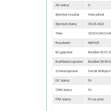
AD status
0
Øjenlyst resultat
Intet påvist
Øjenlyst (dato)
30-03-2023
Titler
SEVCH DKCH DK
Resultater
KBHV25
Brugsprøve
Bestået 02.07.2
Kvalifikationsprøve
Bestået 09.09.2
Schweissprøve
Dansk Vildtspo
EIC status
Fri
CNM status
Fri
PRA status
Fri via aner