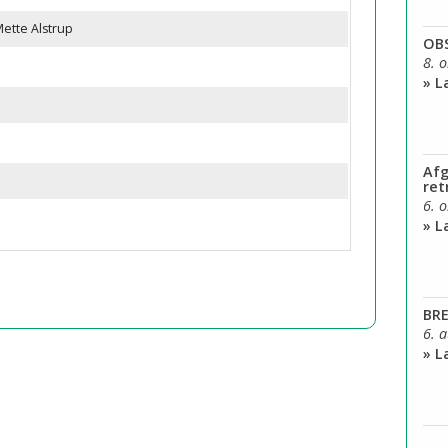
Mette Alstrup
OB
8. 
» 
Afg
ret
6. 
» 
BRE
6. 
» 