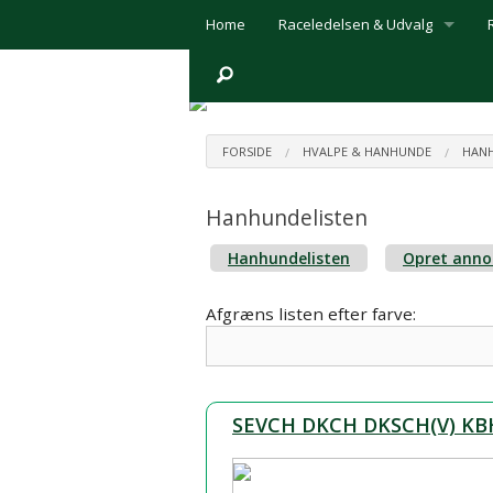
Home
Raceledelsen & Udvalg
Raceledelsen
Prøveudvalget
FORSIDE
HVALPE & HANHUNDE
HANH
Udstillingsudvalget
Hanhundelisten
Webmaster
Hanhundelisten
Opret anno
Medlemsbladet ´Retrieveren´
Afgræns listen efter farve:
Links
Handelsbetingelser
Download afregningsbilag
SEVCH DKCH DKSCH(V) KBHV
Mødereferater