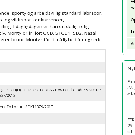
Ve
h
Øvrige gente
de, sporty og arbejdsvillig standard labrador.
- og vildtspor konkurrencer,
Op
Om gentest
ing. I dagligdagen er han en dejlig rolig
L
elv. Monty er fri for: OCD, STGD1, SD2, Nasal
Brug af bærer
rer brunt. Monty står til rådighed for egnede,
A
Ny
Fo
27.
U) SECH(U) DEHANSG17 DEANTRW17 Lab Lodur's Master
» 
557/2015
era To Lodur's/ DK11379/2017
FER
23.
» 