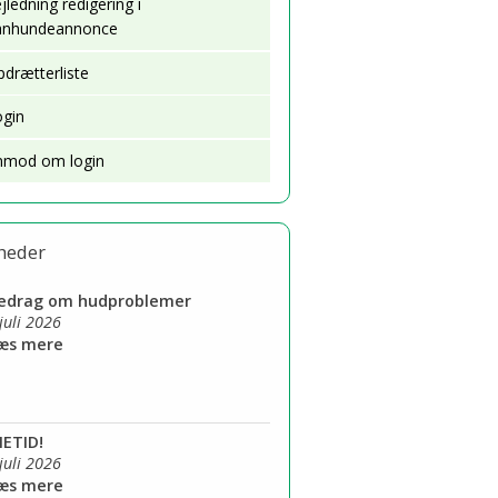
jledning redigering i
anhundeannonce
st
drætterliste
ogin
e i avlen
nmod om login
heder
redrag om hudproblemer
 juli 2026
Læs mere
IETID!
 juli 2026
Læs mere